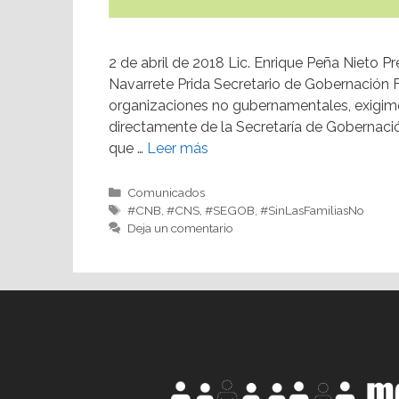
2 de abril de 2018 Lic. Enrique Peña Nieto P
Navarrete Prida Secretario de Gobernación 
organizaciones no gubernamentales, exigi
directamente de la Secretaría de Gobernaci
que …
Leer más
Comunicados
#CNB
,
#CNS
,
#SEGOB
,
#SinLasFamiliasNo
Deja un comentario