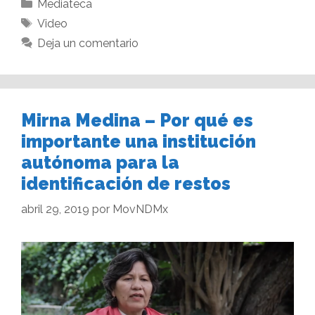
Mediateca
Video
Deja un comentario
Mirna Medina – Por qué es
importante una institución
autónoma para la
identificación de restos
abril 29, 2019
por
MovNDMx