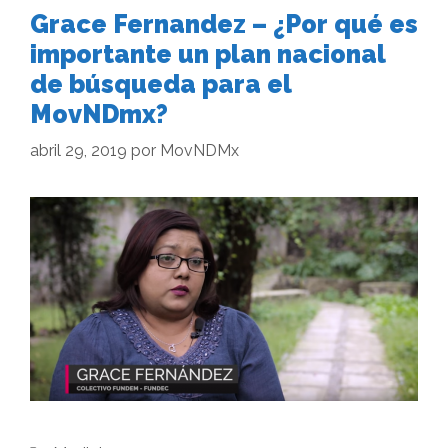
Grace Fernandez – ¿Por qué es
importante un plan nacional
de búsqueda para el
MovNDmx?
abril 29, 2019
por
MovNDMx