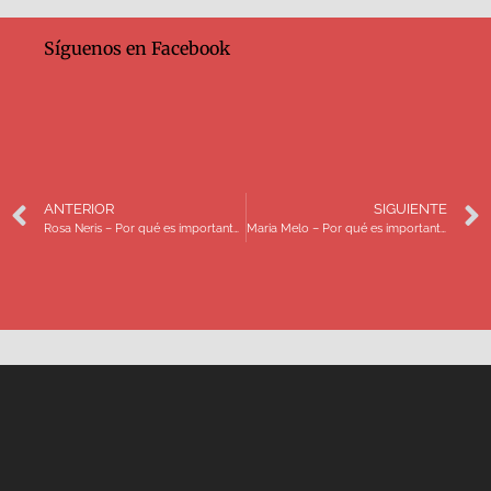
Síguenos en Facebook
ANTERIOR
SIGUIENTE
Rosa Neris – Por qué es importante eliminar la distinción entre persona desaparecida y no localizada
Maria Melo – Por qué es importante la participación de las familias en la ley de desaparición