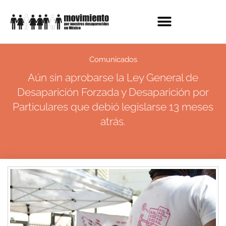
Comunicados
Aún sin aprobarse la Ley General de
Desaparición Forzada y Desaparición por
Particulares que debió legislarse 13 meses
atrás.