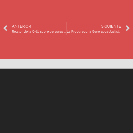
ANTERIOR
SIGUIENTE
Relator de la ONU sobre personas defensoras de derechos humanos incluye en Informe a familiares de personas desaparecidas
La Procuraduría General de Justicia de Coahuila obtiene la primera sentencia condenatoria en un caso de desaparición de personas