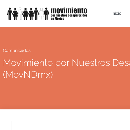
Inicio
Comunicados
Movimiento por Nuestros Des
(MovNDmx)