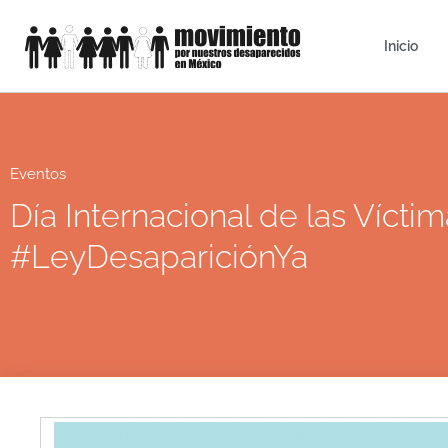
Inicio
Eventos
Día Internacional de las Vícti
#LeyDesapariciónYa