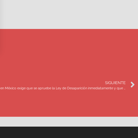
SIGUIENTE
El Movimiento por Nuestros Desaparecidos en México exige que se apruebe la Ley de Desaparición inmediatamente y que cuente con presupuesto para operar