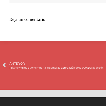
Deja un comentario
ANTERIOR
Mírame y dime que te importa, exijamos la aprobación de la #LeyDesaparición